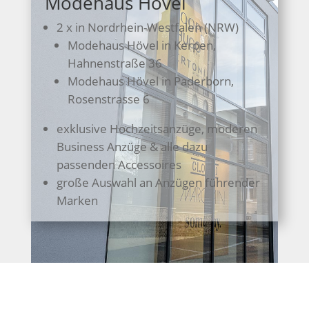
Modehaus Hövel
2 x in Nordrhein-Westfalen (NRW)
Modehaus Hövel in Kerpen,
Hahnenstraße 36
Modehaus Hövel in Paderborn,
Rosenstrasse 6
exklusive Hochzeitsanzüge, moderen
Business Anzüge & alle dazu
passenden Accessoires
große Auswahl an Anzügen führender
Marken