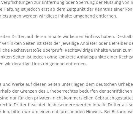
en. Verpflichtungen zur Entfernung oder Sperrung der Nutzung von
e Haftung ist jedoch erst ab dem Zeitpunkt der Kenntnis einer kon
letzungen werden wir diese Inhalte umgehend entfernen.
iten Dritter, auf deren Inhalte wir keinen Einfluss haben. Deshal
erlinkten Seiten ist stets der jeweilige Anbieter oder Betreiber de
iche Rechtsverstöße überprüft. Rechtswidrige Inhalte waren zum 
linkten Seiten ist jedoch ohne konkrete Anhaltspunkte einer Rechts
n wir derartige Links umgehend entfernen.
lte und Werke auf diesen Seiten unterliegen dem deutschen Urheberr
rhalb der Grenzen des Urheberrechtes bedürfen der schriftlichen
sind nur für den privaten, nicht kommerziellen Gebrauch gestattet.
echte Dritter beachtet. Insbesondere werden Inhalte Dritter als s
den, bitten wir um einen entsprechenden Hinweis. Bei Bekanntw