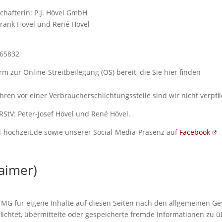
chafterin: P.J. Hövel GmbH
 Frank Hövel und René Hövel
865832
m zur Online-Streitbeilegung (OS) bereit, die Sie hier finden
en vor einer Verbraucherschlichtungsstelle sind wir nicht verpflic
 RStV: Peter-Josef Hövel und René Hövel.
l-hochzeit.de sowie unserer Social-Media-Präsenz auf
Facebook
laimer)
TMG für eigene Inhalte auf diesen Seiten nach den allgemeinen Ge
rpflichtet, übermittelte oder gespeicherte fremde Informationen z